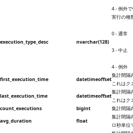
4 - 例
実行の種
0 - 通常
execution_type_desc
nvarchar(128)
3 - 中止
4 - 例外
集計間隔
first_execution_time
datetimeoffset
これはク
集計間隔
last_execution_time
datetimeoffset
これはク
count_executions
bigint
集計間隔
集計間隔
avg_duration
float
ロ秒単位