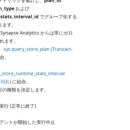
メトリックを集計し、
plan_id
、
n_type
および
stats_interval_id
でグループ化する
ります。
 Synapse Analytics からは常にゼロ
返されます。
。
sys.query_store_plan (Transact-
合。
。
_store_runtime_stats_interval
-SQL)
に結合。
行の種類を決定します。
の実行 (正常に終了)
ライアントが開始した実行中止