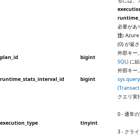
るには、
executio
runtime_
必要があ
注:
Azure
(0) が
外部キー
plan_id
bigint
SQL)
に結
外部キー
runtime_stats_interval_id
bigint
sys.query
(Transact
クエリ実
0 - 通常
execution_type
tinyint
3 - ク