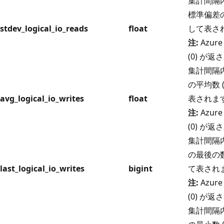
集計間隔内
標準偏差の
stdev_logical_io_reads
float
して表さ
注:
Azure
(0) が
集計間隔内
の平均数 
avg_logical_io_writes
float
表されま
注:
Azure
(0) が
集計間隔内
の最後の数
last_logical_io_writes
bigint
て表され
注:
Azure
(0) が
集計間隔内