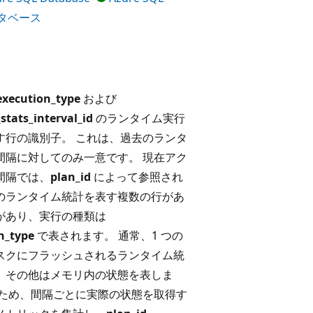
ータベース
execution_type
および
stats_interval_id
のランタイム実行
す行の識別子。 これは、過去のランタ
間隔に対してのみ一意です。 現在アク
間隔では、
plan_id
によって参照され
のランタイム統計を表す複数の行があ
があり、実行の種類は
n_type
で表されます。 通常、1 つの
スクにフラッシュされるランタイム統
、その他はメモリ内の状態を表しま
のため、間隔ごとに実際の状態を取得す