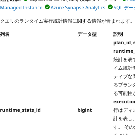
Managed Instance
Azure Synapse Analytics
SQL デ
クエリのランタイム実行統計情報に関する情報が含まれます。
列名
データ型
説明
plan_id
,
runtime_
統計を表
イム統計
ティブな
るプラン
る可能性
executio
runtime_stats_id
bigint
行はディ
計を表し
す。 そ