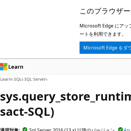
メ
このブラウザー
イ
ン
Microsoft Ed
コ
ートを利用できます。
ン
Microsoft Edge
テ
ン
ツ
Learn
に
Learn
SQL
SQL Server
ス
キ
sys.query_store_runti
ッ
sact-SQL)
プ
適用対象:
Sql Server 2016 (13.x) 以降のバージョン
Az