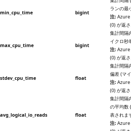
集計間隔 
ランの最小
min_cpu_time
bigint
注:
Azure
(0) が
集計間隔内
イクロ秒
max_cpu_time
bigint
注:
Azure
(0) が
集計間隔内
偏差 (マ
stdev_cpu_time
float
注:
Azure
(0) が
集計間隔内
の平均数 
avg_logical_io_reads
float
表されま
注:
Azure