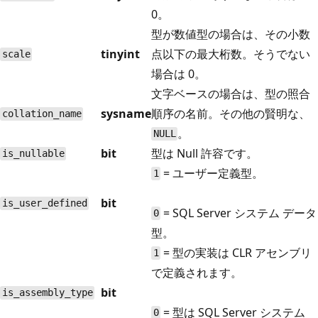
0。
型が数値型の場合は、その小数
tinyint
点以下の最大桁数。そうでない
scale
場合は 0。
文字ベースの場合は、型の照合
sysname
順序の名前。その他の賢明な、
collation_name
。
NULL
bit
型は Null 許容です。
is_nullable
= ユーザー定義型。
1
bit
is_user_defined
= SQL Server システム データ
0
型。
= 型の実装は CLR アセンブリ
1
で定義されます。
bit
is_assembly_type
= 型は SQL Server システム
0