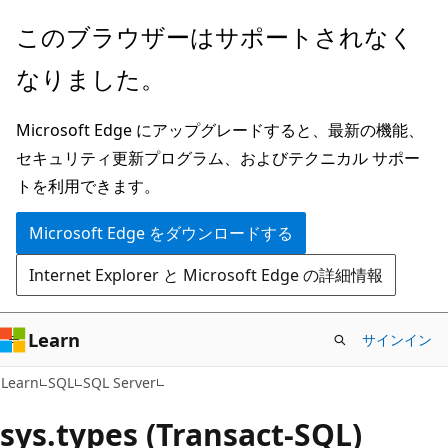
メ
このブラウザーはサポートされなく
イ
なりました。
ン
コ
Microsoft Edge にアップグレードすると、最新の機能、
ン
セキュリティ更新プログラム、およびテクニカル サポー
テ
トを利用できます。
ン
ツ
Microsoft Edge をダウンロードする
に
Internet Explorer と Microsoft Edge の詳細情報
ス
キ
ッ
Learn
サインイン
プ
Learn
SQL
SQL Server
sys.types (Transact-SQL)