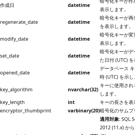
暗号化キーが作成さ
作成日
datetime
表示します。
暗号化キーが再生
regenerate_date
datetime
を表示します。
暗号化キーが変更さ
modify_date
datetime
表示します。
暗号化キーがデ
set_date
datetime
た日付 (UTC)
データベース 
opened_date
datetime
時 (UTC) を示
キーに使用され
key_algorithm
nvarchar(32)
します。
key_length
int
キーの長さを表
encryptor_thumbprint
varbinary(20)
暗号化のサムプ
適用対象
: SQL 
2012 (11.x) か