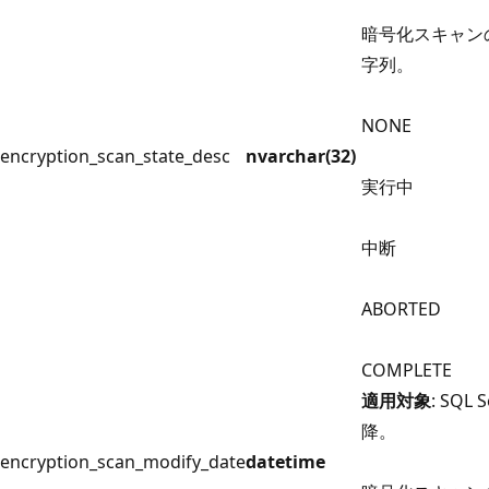
暗号化スキャン
字列。
NONE
encryption_scan_state_desc
nvarchar(32)
実行中
中断
ABORTED
COMPLETE
適用対象
: SQL S
降。
encryption_scan_modify_date
datetime