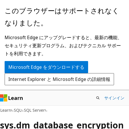
メ
このブラウザーはサポートされなく
イ
なりました。
ン
コ
Microsoft Edge にアップグレードすると、最新の機能、
ン
セキュリティ更新プログラム、およびテクニカル サポー
テ
トを利用できます。
ン
ツ
Microsoft Edge をダウンロードする
に
Internet Explorer と Microsoft Edge の詳細情報
ス
キ
ッ
Learn
サインイン
プ
Learn
SQL
SQL Server
sys.dm_database_encryption_