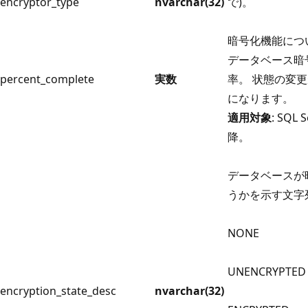
encryptor_type
nvarchar(32)
で)。
暗号化機能につ
データベース暗
percent_complete
実数
率。 状態の変更
になります。
適用対象
: SQL S
降。
データベースが
うかを示す文字
NONE
UNENCRYPTED
encryption_state_desc
nvarchar(32)