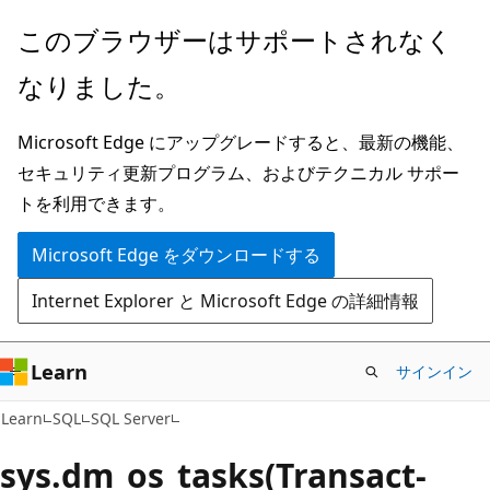
メ
このブラウザーはサポートされなく
イ
なりました。
ン
コ
Microsoft Edge にアップグレードすると、最新の機能、
ン
セキュリティ更新プログラム、およびテクニカル サポー
テ
トを利用できます。
ン
ツ
Microsoft Edge をダウンロードする
に
Internet Explorer と Microsoft Edge の詳細情報
ス
キ
ッ
Learn
サインイン
プ
Learn
SQL
SQL Server
sys.dm_os_tasks(Transact-