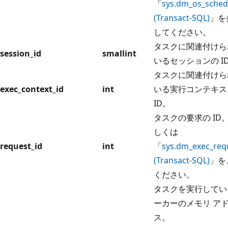
「
sys.dm_os_sched
(Transact-SQL)
」を
してください。
タスクに関連付けら
session_id
smallint
いるセッションの I
タスクに関連付けら
exec_context_id
int
いる実行コンテキス
ID。
タスクの要求の ID。
しくは
request_id
int
「
sys.dm_exec_req
(Transact-SQL)
」を
ください。
タスクを実行してい
ーカーのメモリ ア
ス。