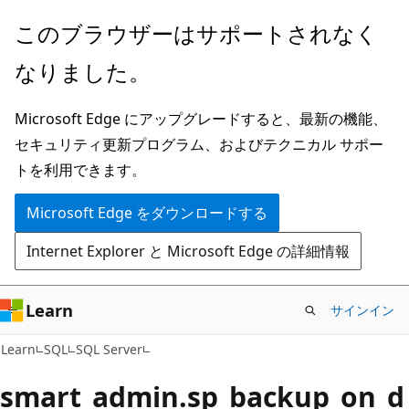
メ
このブラウザーはサポートされなく
イ
なりました。
ン
コ
Microsoft Edge にアップグレードすると、最新の機能、
ン
セキュリティ更新プログラム、およびテクニカル サポー
テ
トを利用できます。
ン
ツ
Microsoft Edge をダウンロードする
に
Internet Explorer と Microsoft Edge の詳細情報
ス
キ
ッ
Learn
サインイン
プ
Learn
SQL
SQL Server
smart_admin.sp_backup_on_d