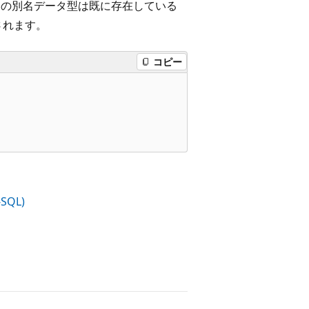
この別名データ型は既に存在している
されます。
コピー
SQL)