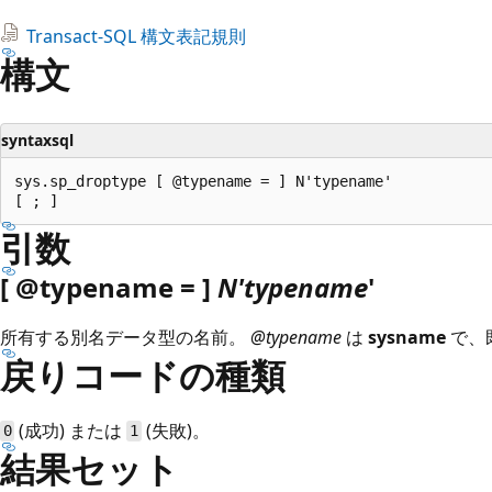
Transact-SQL 構文表記規則
構文
syntaxsql
sys.sp_droptype [ @typename = ] N'typename'

引数
[ @typename = ]
N'typename
'
所有する別名データ型の名前。
@typename
は
sysname
で、
戻りコードの種類
(成功) または
(失敗)。
0
1
結果セット