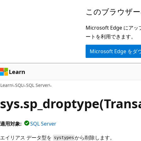
メ
このブラウザー
イ
ン
Microsoft Ed
コ
ートを利用できます。
ン
Microsoft Edge
テ
ン
ツ
Learn
に
Learn
SQL
SQL Server
ス
キ
sys.sp_droptype(Trans
ッ
プ
適用対象:
SQL Server
エイリアス データ型を
から削除します。
systypes