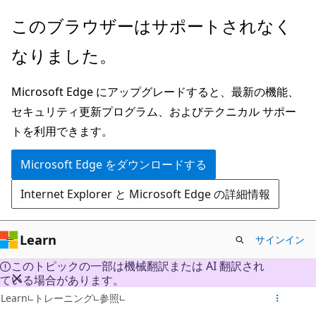
メ
このブラウザーはサポートされなく
イ
なりました。
ン
コ
Microsoft Edge にアップグレードすると、最新の機能、
ン
セキュリティ更新プログラム、およびテクニカル サポー
テ
トを利用できます。
ン
ツ
Microsoft Edge をダウンロードする
に
Internet Explorer と Microsoft Edge の詳細情報
ス
キ
ッ
Learn
サインイン
プ
このトピックの一部は機械翻訳または AI 翻訳され
ている場合があります。
Learn
トレーニング
参照