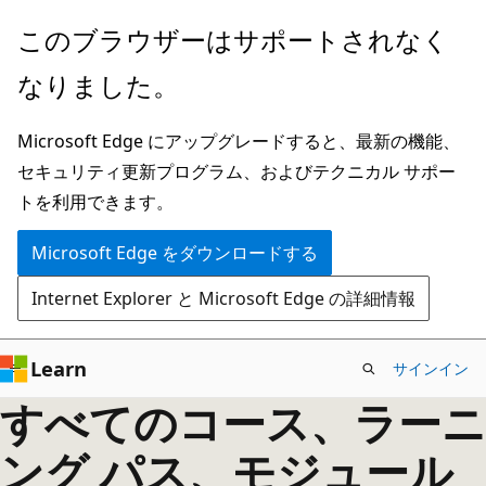
メ
このブラウザーはサポートされなく
イ
なりました。
ン
コ
Microsoft Edge にアップグレードすると、最新の機能、
ン
セキュリティ更新プログラム、およびテクニカル サポー
テ
トを利用できます。
ン
ツ
Microsoft Edge をダウンロードする
に
Internet Explorer と Microsoft Edge の詳細情報
ス
キ
ッ
Learn
サインイン
プ
すべてのコース、ラーニ
ング パス、モジュール