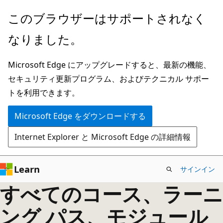
メ
このブラウザーはサポートされなく
イ
なりました。
ン
コ
Microsoft Edge にアップグレードすると、最新の機能、
ン
セキュリティ更新プログラム、およびテクニカル サポー
テ
トを利用できます。
ン
ツ
Microsoft Edge をダウンロードする
に
Internet Explorer と Microsoft Edge の詳細情報
ス
キ
ッ
Learn
サインイン
プ
すべてのコース、ラーニ
ング パス、モジュール