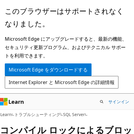
メ
このブラウザーはサポートされなく
イ
なりました。
ン
コ
Microsoft Edge にアップグレードすると、最新の機能、
ン
セキュリティ更新プログラム、およびテクニカル サポー
テ
トを利用できます。
ン
ツ
Microsoft Edge をダウンロードする
に
Internet Explorer と Microsoft Edge の詳細情報
ス
キ
ッ
Learn
サインイン
プ
Learn
トラブルシューティング
SQL Server
コンパイル ロックによるブロッ