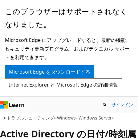
メ
このブラウザーはサポートされなく
イ
なりました。
ン
コ
Microsoft Edge にアップグレードすると、最新の機能、
ン
セキュリティ更新プログラム、およびテクニカル サポー
テ
トを利用できます。
ン
ツ
Microsoft Edge をダウンロードする
に
Internet Explorer と Microsoft Edge の詳細情報
ス
キ
ッ
Learn
サインイン
プ
トラブルシューティング
Windows
Windows Server
Active Directory の日付/時刻属