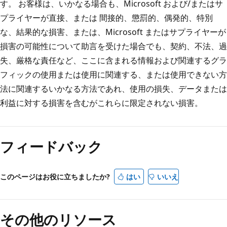
す。 お客様は、いかなる場合も、Microsoft および/またはサ
プライヤーが直接、または 間接的、懲罰的、偶発的、特別
な、結果的な損害、または、Microsoft またはサプライヤーが
損害の可能性について助言を受けた場合でも、契約、不法、過
失、厳格な責任など、ここに含まれる情報および関連するグラ
フィックの使用または使用に関連する、または使用できない方
法に関連するいかなる方法であれ、使用の損失、データまたは
利益に対する損害を含むがこれらに限定されない損害。
読
み
フィードバック
取
り
モ
このページはお役に立ちましたか?
はい
いいえ
ー
ド
その他のリソース
が