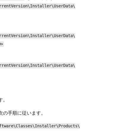
rrentVersion\Installer\UserData\
rrentVersion\Installer\UserData\
D>
rrentVersion\Installer\UserData\
す。
次の手順に従います。
ftware\Classes\Installer\Products\