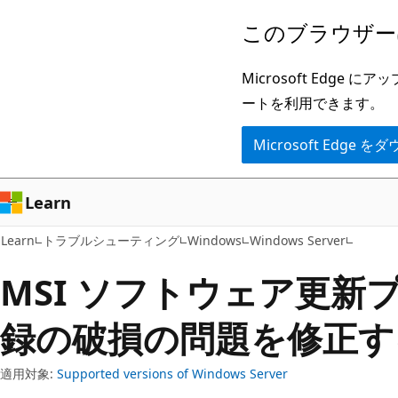
メ
このブラウザー
イ
ン
Microsoft Ed
コ
ートを利用できます。
ン
Microsoft Edge
テ
ン
ツ
Learn
に
Learn
トラブルシューティング
Windows
Windows Server
ス
キ
MSI ソフトウェア更新
ッ
録の破損の問題を修正す
プ
適用対象:
Supported versions of Windows Server