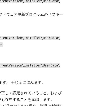
rrentVersion\Installer\UserData\
フトウェア更新プログラムのサブキー
rrentVersion\Installer\UserData\
D>
rrentVersion\Installer\UserData\
。 手順 2 に進みます。
列値が正しく設定されていること、および
ケージも存在することを確認します。
ッケージが見つからない場合、製品は影響を