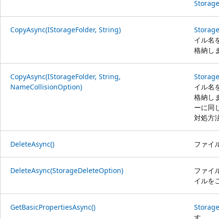
Storage
CopyAsync(IStorageFolder, String)
Storage
イル名
格納し
CopyAsync(IStorageFolder, String,
Storage
NameCollisionOption)
イル名
格納し
ーに同
対処方
DeleteAsync()
ファイ
DeleteAsync(StorageDeleteOption)
ファイ
イルを
GetBasicPropertiesAsync()
Storage
す。