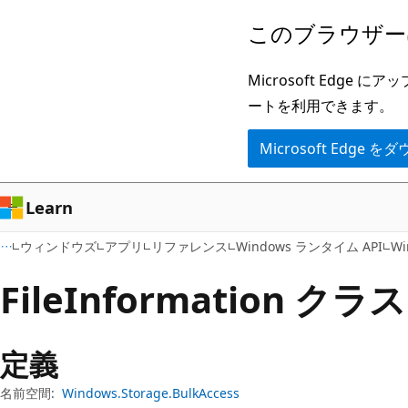
メ
ペ
このブラウザー
イ
ー
ン
ジ
Microsoft Ed
コ
内
ートを利用できます。
ン
ナ
Microsoft Edge
テ
ビ
ン
ゲ
ツ
ー
Learn
に
シ
ウィンドウズ
アプリ
リファレンス
Windows ランタイム API
Wi
ス
ョ
キ
ン
File
Information クラス
ッ
に
プ
ス
定義
キ
ッ
名前空間:
Windows.Storage.BulkAccess