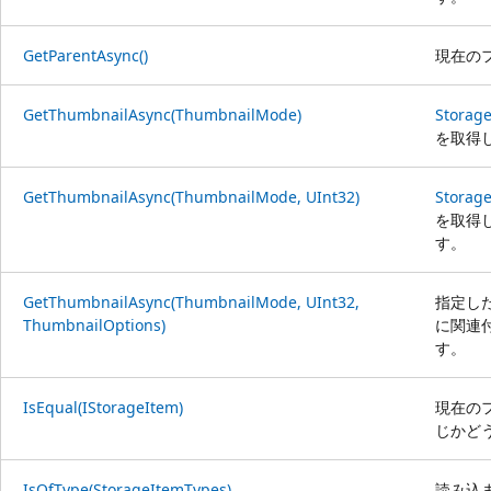
GetParentAsync()
現在の
GetThumbnailAsync(ThumbnailMode)
Storage
を取得
GetThumbnailAsync(ThumbnailMode, UInt32)
Storage
を取得
す。
GetThumbnailAsync(ThumbnailMode, UInt32,
指定し
ThumbnailOptions)
に関連
す。
IsEqual(IStorageItem)
現在の
じかど
IsOfType(StorageItemTypes)
読み込