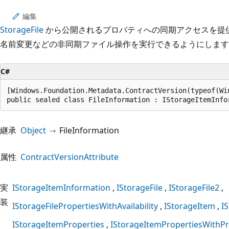
プ
編集
StorageFile
から公開されるプロパティへの同期アクセスを提
名前変更などの非同期ファイル操作を実行できるようにします
C#
[Windows.Foundation.Metadata.ContractVersion(typeof(Wi
public sealed class FileInformation : IStorageItemInfo
継承
Object
FileInformation
属性
ContractVersionAttribute
実
IStorageItemInformation
IStorageFile
IStorageFile2
装
IStorageFilePropertiesWithAvailability
IStorageItem
I
IStorageItemProperties
IStorageItemPropertiesWithPr