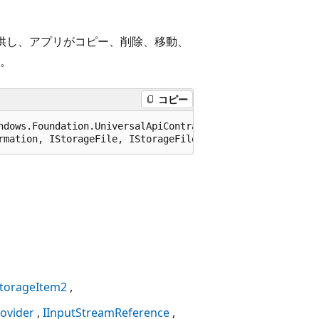
供し、アプリがコピー、削除、移動、
。
コピー
ndows.Foundation.UniversalApiContract), 65536)]

rmation, IStorageFile, IStorageFile2, IStorageFileProper
StorageItem2
ovider
IInputStreamReference