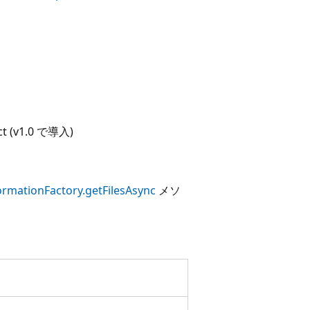
ct (v1.0 で導入)
formationFactory.getFilesAsync
メソ