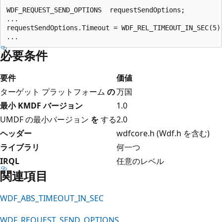
WDF_REQUEST_SEND_OPTIONS  requestSendOptions;

...

requestSendOptions.Timeout = WDF_REL_TIMEOUT_IN_SEC(5);
必要条件
要件
価値
ターゲット プラットフォーム
の
万国
最小 KMDF バージョン
1.0
UMDF の最小バージョン
を
する
2.0
ヘッダー
wdfcore.h (Wdf.h を含む)
ライブラリ
何一つ
IRQL
任意のレベル
関連項目
WDF_ABS_TIMEOUT_IN_SEC
WDF_REQUEST_SEND_OPTIONS