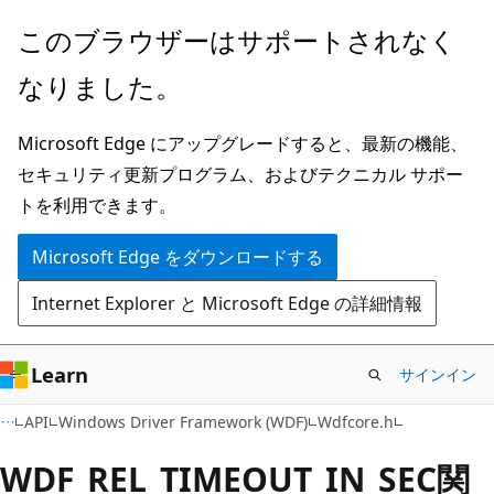
メ
このブラウザーはサポートされなく
イ
なりました。
ン
コ
Microsoft Edge にアップグレードすると、最新の機能、
ン
セキュリティ更新プログラム、およびテクニカル サポー
テ
トを利用できます。
ン
ツ
Microsoft Edge をダウンロードする
に
Internet Explorer と Microsoft Edge の詳細情報
ス
キ
ッ
Learn
サインイン
プ
API
Windows Driver Framework (WDF)
Wdfcore.h
WDF_REL_TIMEOUT_IN_SEC関