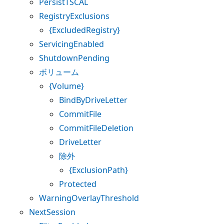
PersistTSCAL
RegistryExclusions
{ExcludedRegistry}
ServicingEnabled
ShutdownPending
ボリューム
{Volume}
BindByDriveLetter
CommitFile
CommitFileDeletion
DriveLetter
除外
{ExclusionPath}
Protected
WarningOverlayThreshold
NextSession