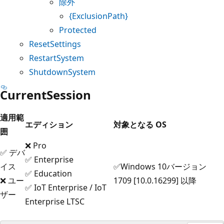
除外
{ExclusionPath}
Protected
ResetSettings
RestartSystem
ShutdownSystem
CurrentSession
適用範
エディション
対象となる OS
囲
❌ Pro
✅ デバ
✅ Enterprise
イス
✅Windows 10バージョン
✅ Education
❌ ユー
1709 [10.0.16299] 以降
✅ IoT Enterprise / IoT
ザー
Enterprise LTSC