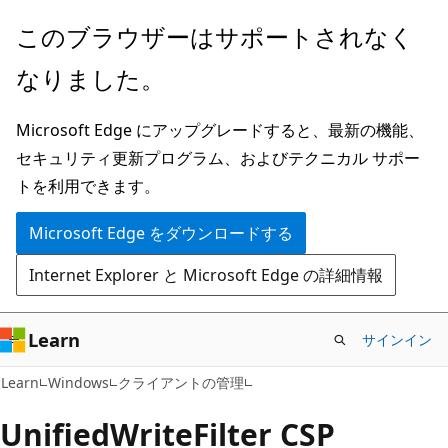
メ
このブラウザーはサポートされなく
イ
なりました。
ン
コ
Microsoft Edge にアップグレードすると、最新の機能、
ン
セキュリティ更新プログラム、およびテクニカル サポー
テ
トを利用できます。
ン
ツ
Microsoft Edge をダウンロードする
に
Internet Explorer と Microsoft Edge の詳細情報
ス
キ
ッ
Learn
サインイン
プ
Learn
Windows
クライアントの管理
UnifiedWriteFilter CSP