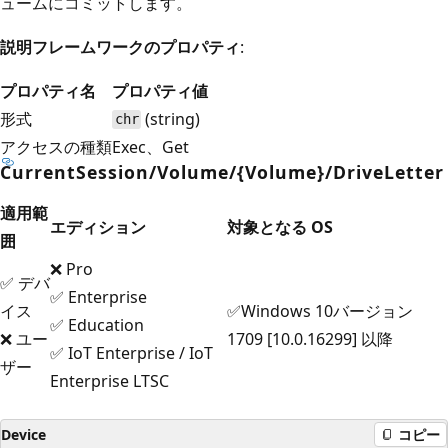
ュームにコミットします。
説明フレームワークのプロパティ
:
プロパティ名
プロパティ値
形式
(string)
chr
アクセスの種類
Exec、Get
CurrentSession/Volume/{Volume}/DriveLetter
適用範
エディション
対象となる OS
囲
❌ Pro
✅ デバ
✅ Enterprise
イス
✅Windows 10バージョン
✅ Education
❌ ユー
1709 [10.0.16299] 以降
✅ IoT Enterprise / IoT
ザー
Enterprise LTSC
Device
コピー