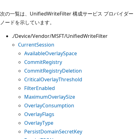
次の一覧は、UnifiedWriteFilter 構成サービス プロバイダー
ノードを示しています。
./Device/Vendor/MSFT/UnifiedWriteFilter
CurrentSession
AvailableOverlaySpace
CommitRegistry
CommitRegistryDeletion
CriticalOverlayThreshold
FilterEnabled
MaximumOverlaySize
OverlayConsumption
OverlayFlags
OverlayType
PersistDomainSecretKey