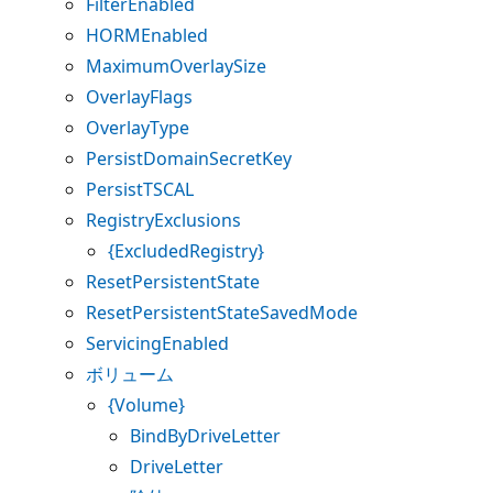
FilterEnabled
HORMEnabled
MaximumOverlaySize
OverlayFlags
OverlayType
PersistDomainSecretKey
PersistTSCAL
RegistryExclusions
{ExcludedRegistry}
ResetPersistentState
ResetPersistentStateSavedMode
ServicingEnabled
ボリューム
{Volume}
BindByDriveLetter
DriveLetter