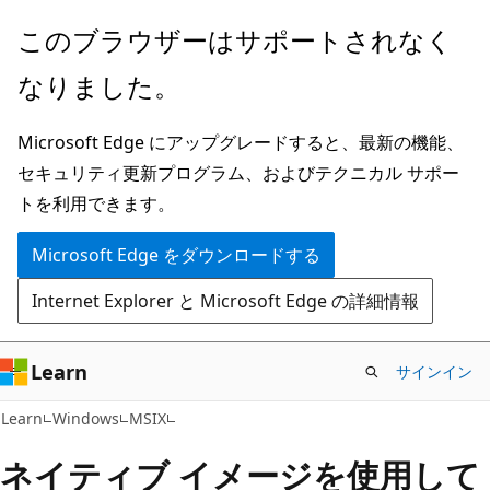
メ
このブラウザーはサポートされなく
イ
なりました。
ン
コ
Microsoft Edge にアップグレードすると、最新の機能、
ン
セキュリティ更新プログラム、およびテクニカル サポー
テ
トを利用できます。
ン
ツ
Microsoft Edge をダウンロードする
に
Internet Explorer と Microsoft Edge の詳細情報
ス
キ
ッ
Learn
サインイン
プ
Learn
Windows
MSIX
ネイティブ イメージを使用して