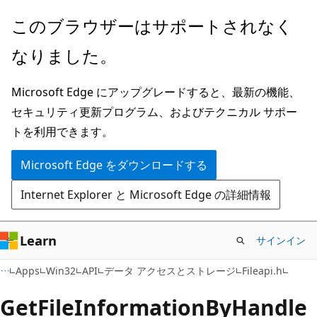
メ
このブラウザーはサポートされなく
イ
なりました。
ン
コ
Microsoft Edge にアップグレードすると、最新の機能、
ン
セキュリティ更新プログラム、およびテクニカル サポー
テ
トを利用できます。
ン
ツ
Microsoft Edge をダウンロードする
に
Internet Explorer と Microsoft Edge の詳細情報
ス
キ
ッ
Learn
サインイン
プ
Apps
Win32
API
データ アクセスとストレージ
Fileapi.h
GetFileInformationByHandle