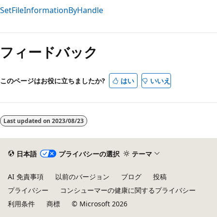
SetFileInformationByHandle
読
み
フィードバック
取
り
モ
このページはお役に立ちましたか?
はい
いいえ
ー
ド
が
Last updated on
2023/08/23
無
効
日本語
プライバシーの選択
テーマ
AI 免責事項
以前のバージョン
ブログ
投稿
プライバシー
コンシューマーの健康に関するプライバシー
利用条件
商標
© Microsoft 2026