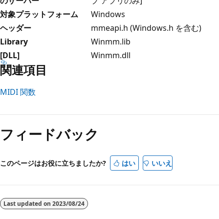
のサーバー
プ アプリのみ]
対象プラットフォーム
Windows
ヘッダー
mmeapi.h (Windows.h を含む)
Library
Winmm.lib
[DLL]
Winmm.dll
関連項目
MIDI 関数
読
み
フィードバック
取
り
モ
このページはお役に立ちましたか?
はい
いいえ
ー
ド
が
Last updated on
2023/08/24
無