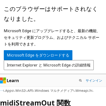
メ
このブラウザーはサポートされなく
イ
なりました。
ン
コ
Microsoft Edge にアップグレードすると、最新の機能、
ン
セキュリティ更新プログラム、およびテクニカル サポー
テ
トを利用できます。
ン
ツ
Microsoft Edge をダウンロードする
に
Internet Explorer と Microsoft Edge の詳細情報
ス
キ
ッ
Learn
サインイン
プ
Apps
Win32
API
Windows マルチメディア
Mmeapi.h
midiStreamOut 関数