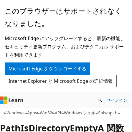
メ
このブラウザーはサポートされなく
イ
なりました。
ン
コ
Microsoft Edge にアップグレードすると、最新の機能、
ン
セキュリティ更新プログラム、およびテクニカル サポー
テ
トを利用できます。
ン
ツ
Microsoft Edge をダウンロードする
に
Internet Explorer と Microsoft Edge の詳細情報
ス
キ
ッ
Learn
サインイン
プ
Windows
Apps
Win32
API
Windows シェル
Shlwapi.h
PathIsDirectoryEmptyA 関数