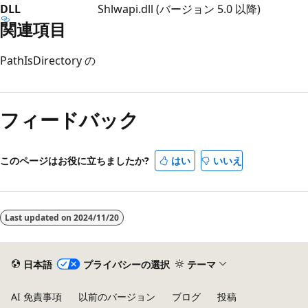
DLL
Shlwapi.dll (バージョン 5.0 以降)
関連項目
PathIsDirectory の
読
み
フィードバック
取
り
モ
このページはお役に立ちましたか?
はい
いいえ
ー
ド
が
Last updated on
2024/11/20
無
効
日本語
プライバシーの選択
テーマ
AI 免責事項
以前のバージョン
ブログ
投稿