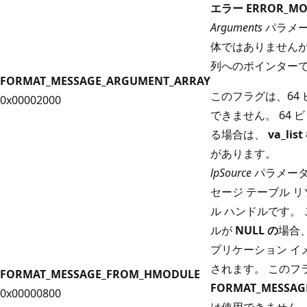
エラー ERROR_MO
Arguments
パラメ
体ではありません
列へのポインター
FORMAT_MESSAGE_ARGUMENT_ARRAY
このフラグは、64
0x00002000
できません。 64
る場合は、
va_list
があります。
lpSource
パラメー
セージ テーブル 
ル ハンドルです。
ルが
NULL の
場合
プリケーション イ
されます。 このフ
FORMAT_MESSAGE_FROM_HMODULE
FORMAT_MESSAG
0x00000800
は使用できません