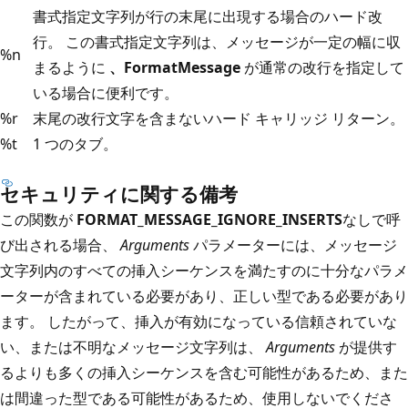
書式指定文字列が行の末尾に出現する場合のハード改
行。 この書式指定文字列は、メッセージが一定の幅に収
%n
まるように
、FormatMessage
が通常の改行を指定して
いる場合に便利です。
%r
末尾の改行文字を含まないハード キャリッジ リターン。
%t
1 つのタブ。
セキュリティに関する備考
この関数が
FORMAT_MESSAGE_IGNORE_INSERTS
なしで呼
び出される場合、
Arguments
パラメーターには、メッセージ
文字列内のすべての挿入シーケンスを満たすのに十分なパラメ
ーターが含まれている必要があり、正しい型である必要があり
ます。 したがって、挿入が有効になっている信頼されていな
い、または不明なメッセージ文字列は、
Arguments
が提供す
るよりも多くの挿入シーケンスを含む可能性があるため、また
は間違った型である可能性があるため、使用しないでくださ