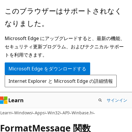
メ
このブラウザーはサポートされなく
イ
なりました。
ン
コ
Microsoft Edge にアップグレードすると、最新の機能、
ン
セキュリティ更新プログラム、およびテクニカル サポー
テ
トを利用できます。
ン
ツ
Microsoft Edge をダウンロードする
に
Internet Explorer と Microsoft Edge の詳細情報
ス
キ
ッ
Learn
サインイン
プ
Learn
Windows
Apps
Win32
API
Winbase.h
FormatMessage 関数