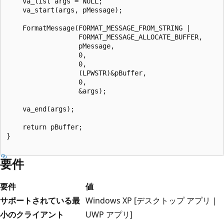
    va_list args = NULL;

    va_start(args, pMessage);

    FormatMessage(FORMAT_MESSAGE_FROM_STRING |

                  FORMAT_MESSAGE_ALLOCATE_BUFFER,

                  pMessage, 

                  0,

                  0,

                  (LPWSTR)&pBuffer, 

                  0, 

                  &args);

    va_end(args);

    return pBuffer;

}

要件
要件
値
サポートされている最
Windows XP [デスクトップ アプリ |
小のクライアント
UWP アプリ]