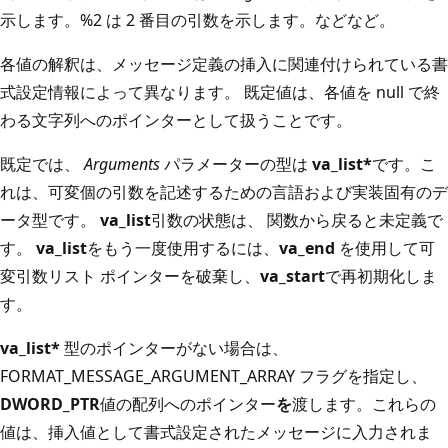
示します。%2 は 2 番目の引数を示します。などなど。
各値の解釈は、メッセージ定義の挿入に関連付けられている書
式設定情報によって異なります。 既定値は、各値を null で終
わる文字列へのポインターとして扱うことです。
既定では、
Arguments
パラメーターの型は
va_list*
です。こ
れは、可変個の引数を記述するための言語および実装固有のデ
ータ型です。
va_list
引数の状態は、 関数から戻ると未定義で
す。
va_list
をもう一度使用するには、
va_end
を使用して可
変引数リスト ポインターを破棄し、
va_start
で再初期化しま
す。
va_list*
型のポインターがない場合は、
FORMAT_MESSAGE_ARGUMENT_ARRAY フラグを指定し、
DWORD_PTR
値の配列へのポインター
を
渡します。これらの
値は、挿入値として書式設定されたメッセージに入力されま