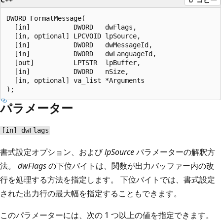
DWORD FormatMessage(

  [in]           DWORD   dwFlags,

  [in, optional] LPCVOID lpSource,

  [in]           DWORD   dwMessageId,

  [in]           DWORD   dwLanguageId,

  [out]          LPTSTR  lpBuffer,

  [in]           DWORD   nSize,

  [in, optional] va_list *Arguments

パラメーター
[in] dwFlags
書式設定オプション、および
lpSource
パラメーターの解釈方
法。
dwFlags
の下位バイトは、関数が出力バッファー内の改
行を処理する方法を指定します。 下位バイトでは、書式設定
された出力行の最大幅を指定することもできます。
このパラメーターには、次の 1 つ以上の値を指定できます。