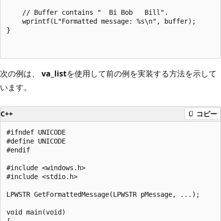
    // Buffer contains "  Bi Bob   Bill".

    wprintf(L"Formatted message: %s\n", buffer);

}

次の例は、
va_list
を使用して前の例を実装する方法を示して
います。
C++
コピー
#ifndef UNICODE

#define UNICODE

#endif

#include <windows.h>

#include <stdio.h>

LPWSTR GetFormattedMessage(LPWSTR pMessage, ...);

void main(void)

{
