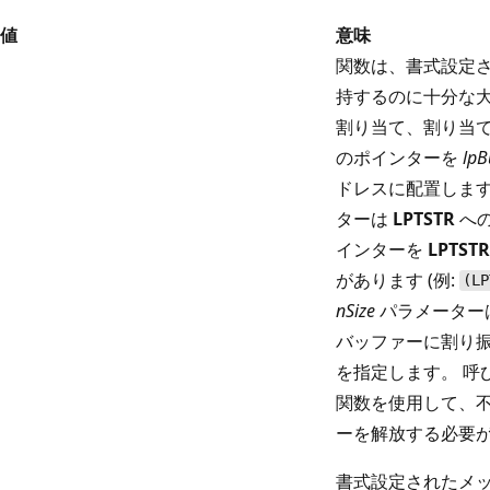
値
意味
関数は、書式設定
持するのに十分な
割り当て、割り当
のポインターを
lpB
ドレスに配置しま
ターは
LPTSTR
へ
インターを
LPTSTR
があります (例:
(LP
nSize
パラメーター
バッファーに割り
を指定します。 呼
関数を使用して、
ーを解放する必要
書式設定されたメ