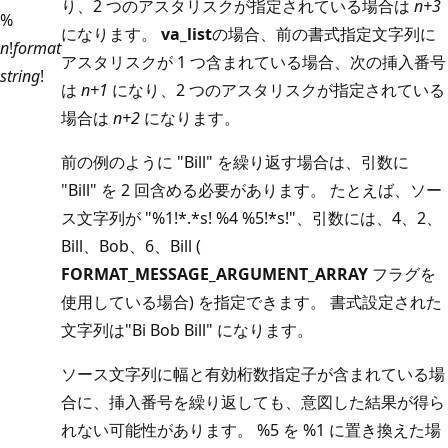
り、2 つのアスタリスクが指定されている場合は
n+3
%
になります。
va_list
の場合、前の書式指定文字列に
n
!
format
アスタリスクが 1 つ含まれている場合、次の挿入番号
string
!
は
n+1
になり、2 つのアスタリスクが指定されている
場合は
n+2
になります。
前の例のように "Bill" を繰り返す場合は、引数に
"Bill" を 2 回含める必要があります。 たとえば、ソー
ス文字列が "%1!*.*s! %4 %5!*s!"、引数には、4、2、
Bill、Bob、6、Bill (
FORMAT_MESSAGE_ARGUMENT_ARRAY
フラグを
使用している場合) を指定できます。 書式設定された
文字列は"Bi Bob Bill" になります。
ソース文字列に幅と有効桁数指定子が含まれている場
合に、挿入番号を繰り返しても、意図した結果が得ら
れない可能性があります。 %5 を %1 に置き換えた場