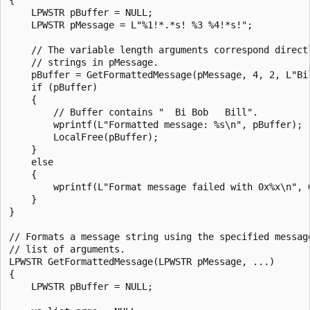
    LPWSTR pBuffer = NULL;

    LPWSTR pMessage = L"%1!*.*s! %3 %4!*s!";

    // The variable length arguments correspond directl
    // strings in pMessage.

    pBuffer = GetFormattedMessage(pMessage, 4, 2, L"Bil
    if (pBuffer)

    {

        // Buffer contains "  Bi Bob   Bill".

        wprintf(L"Formatted message: %s\n", pBuffer);

        LocalFree(pBuffer);

    }

    else

    {

        wprintf(L"Format message failed with 0x%x\n", G
    }

}

// Formats a message string using the specified message
// list of arguments.

LPWSTR GetFormattedMessage(LPWSTR pMessage, ...)

{

    LPWSTR pBuffer = NULL;
