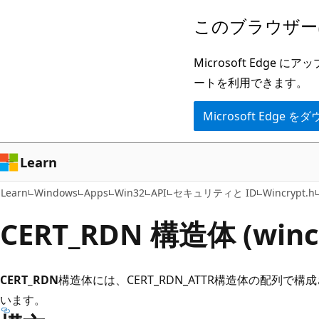
メ
このブラウザー
イ
ン
Microsoft Ed
コ
ートを利用できます。
ン
Microsoft Edge
テ
ン
ツ
Learn
に
Learn
Windows
Apps
Win32
API
セキュリティと ID
Wincrypt.h
ス
キ
CERT_RDN 構造体 (wincr
ッ
プ
CERT_RDN
構造体には、CERT_RDN_ATTR構造体の配列で構
います。