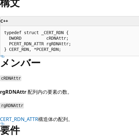
構文
C++
typedef struct _CERT_RDN {

  DWORD          cRDNAttr;

  PCERT_RDN_ATTR rgRDNAttr;

メンバー
cRDNAttr
rgRDNAttr
配列内の要素の数。
rgRDNAttr
CERT_RDN_ATTR
構造体の配列。
要件