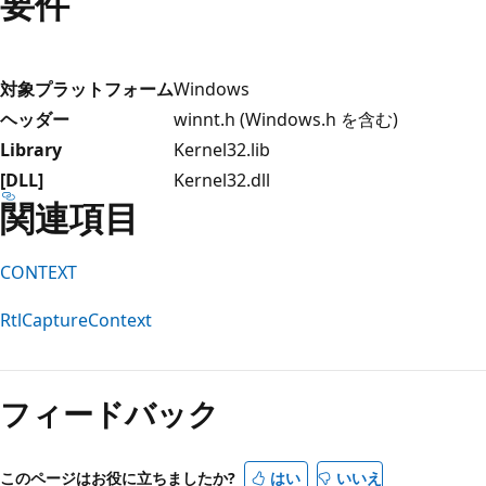
要件
対象プラットフォーム
Windows
ヘッダー
winnt.h (Windows.h を含む)
Library
Kernel32.lib
[DLL]
Kernel32.dll
関連項目
CONTEXT
RtlCaptureContext
読
み
フィードバック
取
り
モ
このページはお役に立ちましたか?
はい
いいえ