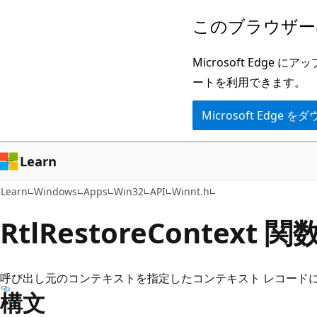
メ
このブラウザー
イ
ン
Microsoft Ed
コ
ートを利用できます。
ン
Microsoft Edge
テ
ン
ツ
Learn
に
Learn
Windows
Apps
Win32
API
Winnt.h
ス
キ
RtlRestoreContext 関数
ッ
プ
呼び出し元のコンテキストを指定したコンテキスト レコード
構文