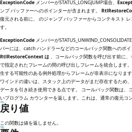
ExceptionCode
メンバーがSTATUS_LONGJUMP場合、
Excep
ンプ バッファーへのポインターが含まれます。
RtlRestoreCo
復元される前に、 のジャンプ バッファーからコンテキスト 
す。
ExceptionCode
メンバーがSTATUS_UNWIND_CONSOLIDA
バーには、catch ハンドラーなどのコールバック関数へのポ
RtlRestoreContext は
、コールバック関数を呼び出す前に、
で指定されたフレームの間の呼び出しフレームを統合します。
生する可能性のある例外処理からフレームが非表示になります
ワインドの違いは、スタック上のデータがまだ存在するため、t
データを引き続き使用できる点です。 コールバック関数は、
いプログラム カウンターを返します。これは、通常の復元コ
戻り値
この関数は値を返しません。