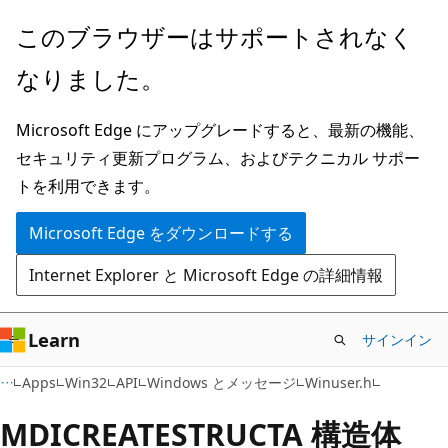
メ
このブラウザーはサポートされなく
イ
なりました。
ン
コ
Microsoft Edge にアップグレードすると、最新の機能、
ン
セキュリティ更新プログラム、およびテクニカル サポー
テ
トを利用できます。
ン
ツ
Microsoft Edge をダウンロードする
に
Internet Explorer と Microsoft Edge の詳細情報
ス
キ
ッ
Learn
サインイン
プ
Apps
Win32
API
Windows とメッセージ
Winuser.h
MDICREATESTRUCTA 構造体