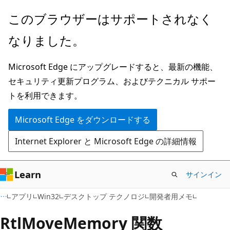
メ
このブラウザーはサポートされなく
イ
なりました。
ン
コ
Microsoft Edge にアップグレードすると、最新の機能、
ン
セキュリティ更新プログラム、およびテクニカル サポー
テ
トを利用できます。
ン
ツ
Microsoft Edge をダウンロードする
に
Internet Explorer と Microsoft Edge の詳細情報
ス
キ
ッ
Learn
サインイン
プ
アプリ
Win32
デスクトップ テクノロジ
開発者用メモ
RtlMoveMemory 関数