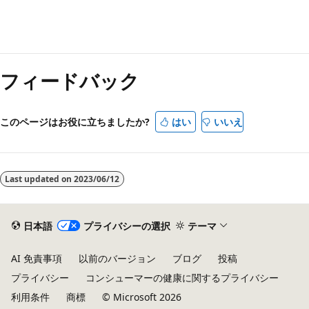
読
み
フィードバック
取
り
モ
このページはお役に立ちましたか?
はい
いいえ
ー
ド
が
Last updated on
2023/06/12
無
効
日本語
プライバシーの選択
テーマ
AI 免責事項
以前のバージョン
ブログ
投稿
プライバシー
コンシューマーの健康に関するプライバシー
利用条件
商標
© Microsoft 2026