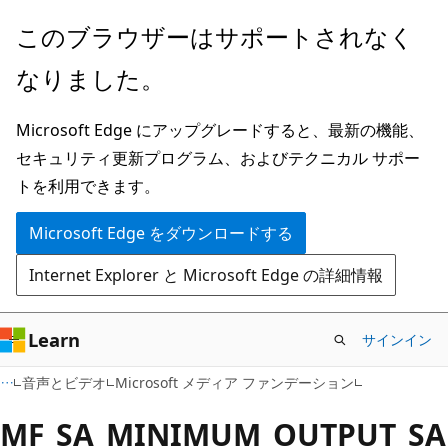
メ
このブラウザーはサポートされなく
イ
なりました。
ン
コ
Microsoft Edge にアップグレードすると、最新の機能、
ン
セキュリティ更新プログラム、およびテクニカル サポー
テ
トを利用できます。
ン
ツ
Microsoft Edge をダウンロードする
に
Internet Explorer と Microsoft Edge の詳細情報
ス
キ
ッ
Learn
サインイン
プ
音声とビデオ
Microsoft メディア ファンデーション
MF_SA_MINIMUM_OUTPUT_SA