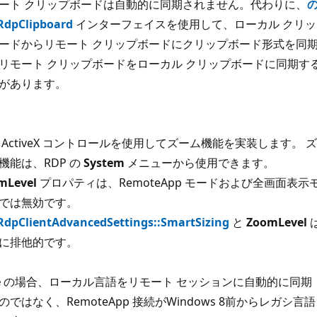
ート クリップボードは自動的に同期されません。代わりに、
RdpClipboard
インターフェイスを使用して、ローカル クリッ
ードからリモート クリップボードにクリップボード形式を同
リモート クリップボードをローカル クリップボードに同期す
があります。
P ActiveX コントロールを使用してズーム機能を実装します。 ズ
機能は、RDP の
System
メニューから使用できます。
mLevel
プロパティは、RemoteApp モードおよび全画面表示
では無効です。
RdpClientAdvancedSettings::SmartSizing
と
ZoomLevel
に排他的です。
e
の場合、ローカル言語をリモート セッションに自動的に同期
のではなく、RemoteApp 接続がWindows 8前からレガシ言語