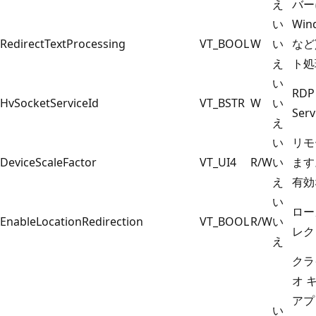
え
バー
い
Wi
RedirectTextProcessing
VT_BOOL
W
い
など
え
ト処
い
RD
HvSocketServiceId
VT_BSTR
W
い
Se
え
い
リモ
DeviceScaleFactor
VT_UI4
R/W
い
ます
え
有効な
い
ロー
EnableLocationRedirection
VT_BOOL
R/W
い
レク
え
クラ
オ 
アプ
い