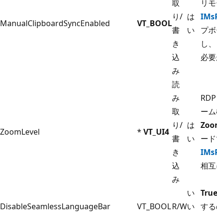
取
リモ
り/
は
IMs
ManualClipboardSyncEnabled
VT_BOOL
書
い
プボ
き
し、
込
必要
み
読
み
RD
取
ーム
り/
は
Zoo
ZoomLevel
*
VT_UI4
書
い
ード
き
IMs
込
相互
み
い
Tru
DisableSeamlessLanguageBar
VT_BOOL
R/W
い
する