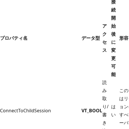
接
続
開
ア
始
ク
後
プロパティ名
データ型
形容
セ
に
ス
変
更
可
能
読
み
この
取
はリ
り/
は
ョン
ConnectToChildSession
VT_BOOL
書
い
すべ
き
ーバ