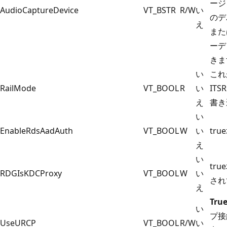
ージ
AudioCaptureDevice
VT_BSTR
R/W
い
のデ
え
また
ーデ
きま
い
これ
RailMode
VT_BOOL
R
い
ITS
え
書き
い
EnableRdsAadAuth
VT_BOOL
W
い
true
え
い
true
RDGIsKDCProxy
VT_BOOL
W
い
され
え
Tru
い
プ接
UseURCP
VT_BOOL
R/W
い