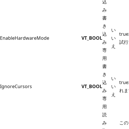
込
み
書
き
い
込
true
EnableHardwareMode
VT_BOOL
い
み
試行
え
専
用
書
き
い
込
true
IgnoreCursors
VT_BOOL
い
み
れま
え
専
用
読
み
この