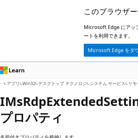
メ
このブラウザー
イ
ン
Microsoft Ed
コ
ートを利用できます。
ン
Microsoft Edge
テ
ン
ツ
Learn
に
アプリ
Win32
デスクトップ テクノロジ
システム サービス
リモ
ス
キ
IMsRdpExtendedSettin
ッ
プロパティ
プ
名前付きプロパティを格納します。