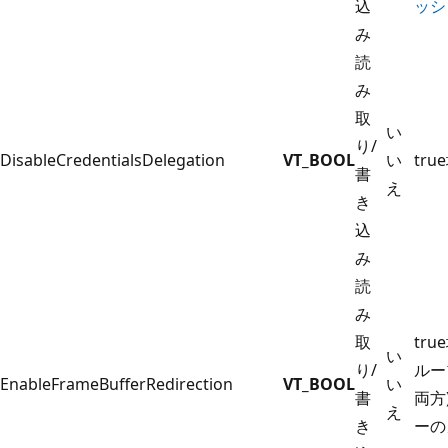
込
ッシ
み
読
み
取
い
り/
DisableCredentialsDelegation
VT_BOOL
い
true
書
え
き
込
み
読
み
取
true
い
り/
ルー
EnableFrameBufferRedirection
VT_BOOL
い
書
両方
え
き
ーの