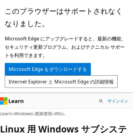
メ
このブラウザーはサポートされなく
イ
なりました。
ン
コ
Microsoft Edge にアップグレードすると、最新の機能、
ン
セキュリティ更新プログラム、およびテクニカル サポー
テ
トを利用できます。
ン
ツ
Microsoft Edge をダウンロードする
に
Internet Explorer と Microsoft Edge の詳細情報
ス
キ
ッ
Learn
サインイン
プ
Learn
Windows
開発環境
WSL
Linux 用 Windows サブシステ