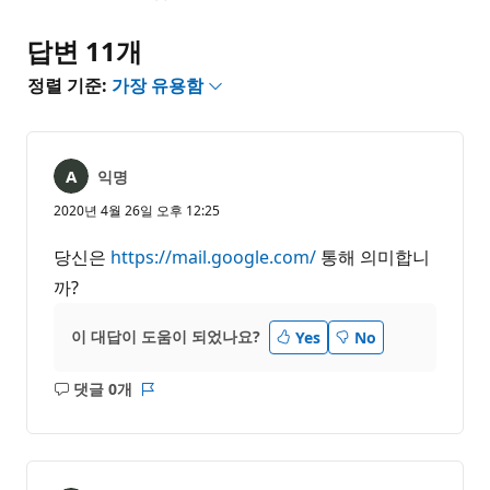
없
음
답변 11개
정렬 기준:
가장 유용함
익명
2020년 4월 26일 오후 12:25
당신은
https://mail.google.com/
통해 의미합니
까?
이 대답이 도움이 되었나요?
Yes
No
댓글 0개
설
보
명
고
없
서
음