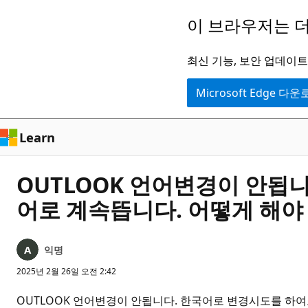
주
이 브라우저는 더
요
콘
최신 기능, 보안 업데이트,
텐
Microsoft Edge 다
츠
로
건
Learn
너
뛰
OUTLOOK 언어변경이 안됩
기
어로 계속뜹니다. 어떻게 해야
익명
2025년 2월 26일 오전 2:42
OUTLOOK 언어변경이 안됩니다. 한국어로 변경시도를 하