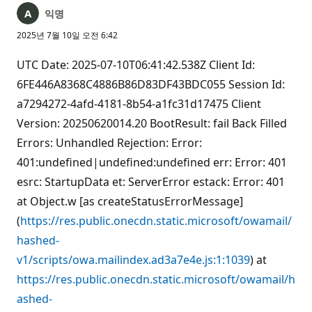
익명
2025년 7월 10일 오전 6:42
UTC Date: 2025-07-10T06:41:42.538Z Client Id:
6FE446A8368C4886B86D83DF43BDC055 Session Id:
a7294272-4afd-4181-8b54-a1fc31d17475 Client
Version: 20250620014.20 BootResult: fail Back Filled
Errors: Unhandled Rejection: Error:
401:undefined|undefined:undefined err: Error: 401
esrc: StartupData et: ServerError estack: Error: 401
at Object.w [as createStatusErrorMessage]
(
https://res.public.onecdn.static.microsoft/owamail/
hashed-
v1/scripts/owa.mailindex.ad3a7e4e.js:1:1039
) at
https://res.public.onecdn.static.microsoft/owamail/h
ashed-