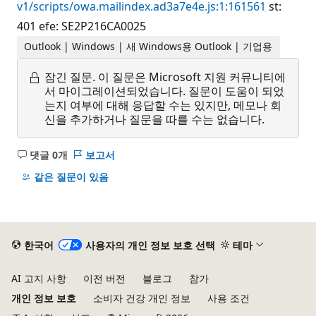
v1/scripts/owa.mailindex.ad3a7e4e.js:1:161561
st:
401 efe: SE2P216CA0025
Outlook | Windows | 새 Windows용 Outlook | 기업용
잠긴 질문.
이 질문은 Microsoft 지원 커뮤니티에
서 마이그레이션되었습니다. 질문이 도움이 되었
는지 여부에 대해 응답할 수는 있지만, 메모나 회
신을 추가하거나 질문을 따를 수는 없습니다.
댓글 0개
보고서
설
명
같은 질문이 있음
없
음
한국어
사용자의 개인 정보 보호 선택
테마
AI 고지 사항
이전 버전
블로그
참가
개인 정보 보호
소비자 건강 개인 정보
사용 조건