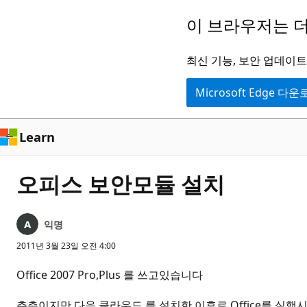
주
이 브라우저는 더
요
콘
최신 기능, 보안 업데이트,
텐
Microsoft Edge 다
츠
로
건
Learn
너
뛰
오피스 보안모듈 설치
기
익명
2011년 3월 23일 오전 4:00
Office 2007 Pro,Plus 를 쓰고있습니다
추측이지만 다음 클라우드 를 설치한 이후로 Office를 실