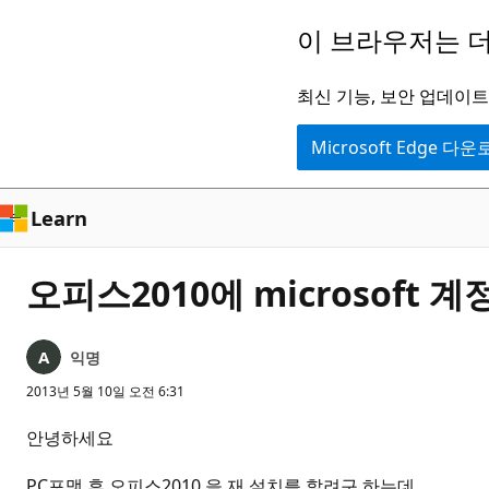
주
이 브라우저는 더
요
콘
최신 기능, 보안 업데이트,
텐
Microsoft Edge 다
츠
로
건
Learn
너
뛰
오피스2010에 microsoft 
기
익명
2013년 5월 10일 오전 6:31
안녕하세요
PC포맷 후 오피스2010 을 재 설치를 할려구 하는데...