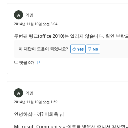
음
익명
2014년 11월 10일 오전 3:04
두번째 링크(office 2010)는 열리지 않습니다. 확인 부
이 대답이 도움이 되었나요?
Yes
No
댓글 0개
설
보
명
고
없
서
음
익명
2014년 11월 10일 오전 1:59
안녕하십니까? 미희육 님
Microsoft Community 사이트를 방문해 주셔서 감사합