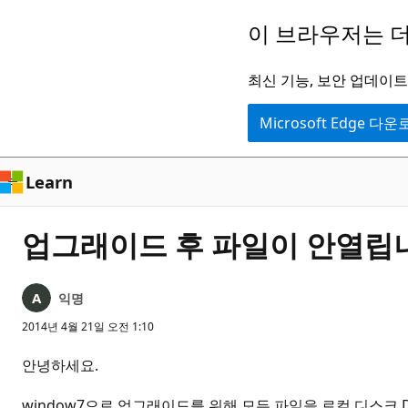
주
이 브라우저는 더
요
콘
최신 기능, 보안 업데이트,
텐
Microsoft Edge 다
츠
로
건
Learn
너
뛰
업그래이드 후 파일이 안열립
기
익명
2014년 4월 21일 오전 1:10
안녕하세요.
window7으로 업그래이드를 위해 모든 파일을 로컬 디스크