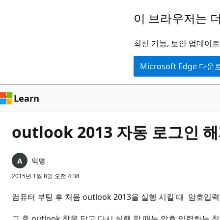
주
이 브라우저는 더
요
콘
최신 기능, 보안 업데이트,
텐
Microsoft Edge 다
츠
로
건
Learn
너
뛰
outlook 2013 자동 로그인
기
익명
2015년 1월 8일 오전 4:38
컴퓨터 부팅 후 처음 outlook 2013을 실행 시킬 때 암호
그 후 outlook 창을 닫고 다시 실행 할 때는 암호 입력하는 