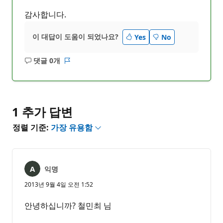
감사합니다.
이 대답이 도움이 되었나요?
Yes
No
댓글 0개
설
보
명
고
없
서
음
1 추가 답변
정렬 기준:
가장 유용함
익명
2013년 9월 4일 오전 1:52
안녕하십니까? 철민최 님