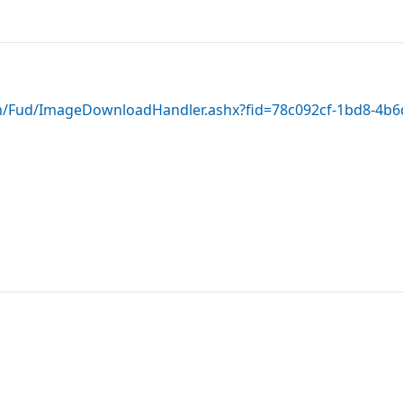
.com/Fud/ImageDownloadHandler.ashx?fid=78c092cf-1bd8-4