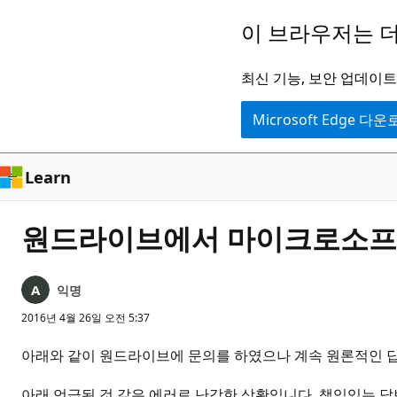
주
이 브라우저는 더
요
콘
최신 기능, 보안 업데이트,
텐
Microsoft Edge 다
츠
로
건
Learn
너
뛰
원드라이브에서 마이크로소프트
기
익명
2016년 4월 26일 오전 5:37
아래와 같이 원드라이브에 문의를 하였으나 계속 원론적인 답
아래 언급된 것 같은 에러로 난감한 상황입니다. 책임있는 