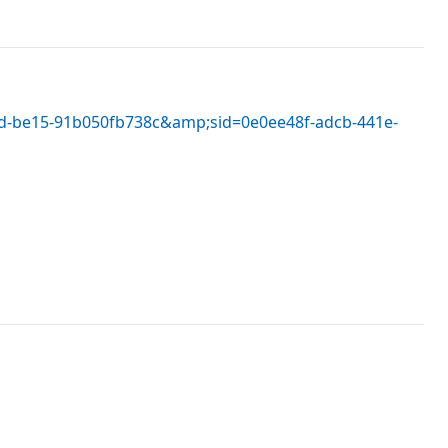
b6d-be15-91b050fb738c&amp;sid=0e0ee48f-adcb-441e-