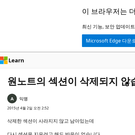
주
이 브라우저는 더
요
콘
최신 기능, 보안 업데이트,
텐
Microsoft Edge 다
츠
로
건
Learn
너
뛰
원노트의 섹션이 삭제되지 않
기
익명
2015년 4월 2일 오전 2:52
삭제한 섹션이 사라지지 않고 남아있는데
다시 섹션을 지우려고 해도 반응이 없습니다.