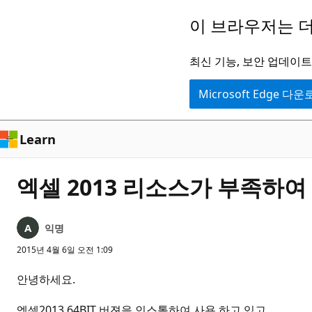
주
이 브라우저는 더
요
콘
최신 기능, 보안 업데이트,
텐
Microsoft Edge 다
츠
로
건
Learn
너
뛰
엑셀 2013 리소스가 부족하여
기
익명
2015년 4월 6일 오전 1:09
안녕하세요.
엑셀2013 64BIT 버젼을 인스톨하여 사용 하고 있고