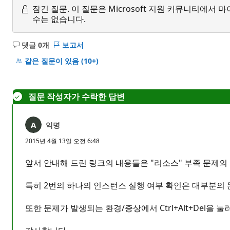
잠긴 질문.
이 질문은 Microsoft 지원 커뮤니티에
수는 없습니다.
댓글 0개
보고서
설
명
같은 질문이 있음
(10+)
없
음
질문 작성자가 수락한 답변
익명
2015년 4월 13일 오전 6:48
앞서 안내해 드린 링크의 내용들은 "리소스" 부족 문제의
특히 2번의 하나의 인스턴스 실행 여부 확인은 대부분의 
또한 문제가 발생되는 환경/증상에서 Ctrl+Alt+Del을