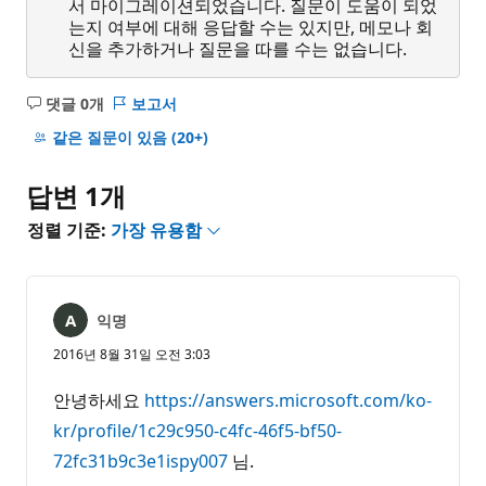
서 마이그레이션되었습니다. 질문이 도움이 되었
는지 여부에 대해 응답할 수는 있지만, 메모나 회
신을 추가하거나 질문을 따를 수는 없습니다.
댓글 0개
보고서
설
명
같은 질문이 있음
(20+)
없
음
답변 1개
정렬 기준:
가장 유용함
익명
2016년 8월 31일 오전 3:03
안녕하세요
https://answers.microsoft.com/ko-
kr/profile/1c29c950-c4fc-46f5-bf50-
72fc31b9c3e1ispy007
님.