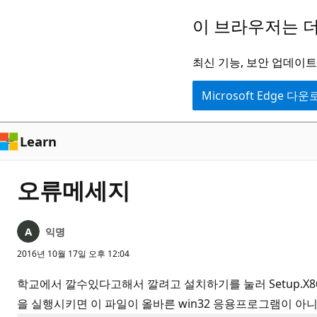
주
이 브라우저는 더
요
콘
최신 기능, 보안 업데이트,
텐
Microsoft Edge 다
츠
로
건
Learn
너
뛰
오류메세지
기
익명
2016년 10월 17일 오후 12:04
학교에서 깔수있다고해서 깔려고 설치하기를 눌러 Setup.X86.ko-kr_
을 실행시키면 이 파일이 올바른 win32 응용프로그램이 아