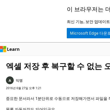
주
이 브라우저는 더
요
콘
최신 기능, 보안 업데이트,
텐
Microsoft Edge 다
츠
로
건
Learn
너
뛰
엑셀 저장 후 복구할 수 없는
기
익명
2016년 6월 27일 오후 1:21
중요한 문서라서 1분단위로 수동으로 저장해가면서 파일을
물론 자동저장도 되어있구요.