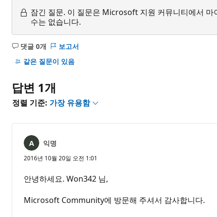
잠긴 질문.
이 질문은 Microsoft 지원 커뮤니티에
수는 없습니다.
댓글 0개
보고서
설
명
같은 질문이 있음
없
음
답변 1개
정렬 기준:
가장 유용함
익명
2016년 10월 20일 오전 1:01
안녕하세요. Won342 님,
Microsoft Community에 방문해 주셔서 감사합니다.