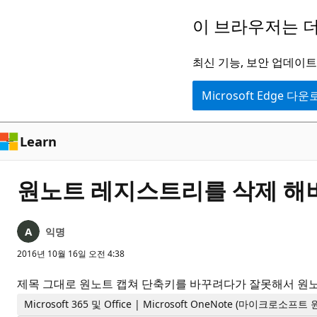
주
이 브라우저는 더
요
콘
최신 기능, 보안 업데이트,
텐
Microsoft Edge 다
츠
로
건
Learn
너
뛰
원노트 레지스트리를 삭제 해버
기
익명
2016년 10월 16일 오전 4:38
제목 그대로 원노트 캡쳐 단축키를 바꾸려다가 잘못해서 원
Microsoft 365 및 Office | Microsoft OneNote (마이크로소프