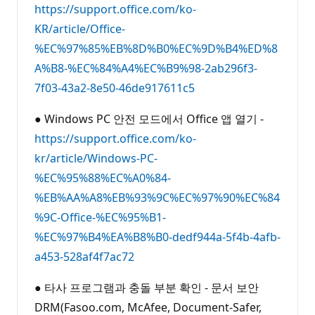
https://support.office.com/ko-
KR/article/Office-
%EC%97%85%EB%8D%B0%EC%9D%B4%ED%8
A%B8-%EC%84%A4%EC%B9%98-2ab296f3-
7f03-43a2-8e50-46de917611c5
● Windows PC 안전 모드에서 Office 앱 열기 -
https://support.office.com/ko-
kr/article/Windows-PC-
%EC%95%88%EC%A0%84-
%EB%AA%A8%EB%93%9C%EC%97%90%EC%84
%9C-Office-%EC%95%B1-
%EC%97%B4%EA%B8%B0-dedf944a-5f4b-4afb-
a453-528af4f7ac72
● 타사 프로그램과 충돌 부분 확인 - 문서 보안
DRM(Fasoo.com, McAfee, Document-Safer,