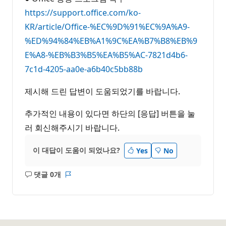
https://support.office.com/ko-
KR/article/Office-%EC%9D%91%EC%9A%A9-
%ED%94%84%EB%A1%9C%EA%B7%B8%EB%9
E%A8-%EB%B3%B5%EA%B5%AC-7821d4b6-
7c1d-4205-aa0e-a6b40c5bb88b
제시해 드린 답변이 도움되었기를 바랍니다.
추가적인 내용이 있다면 하단의 [응답] 버튼을 눌
러 회신해주시기 바랍니다.
이 대답이 도움이 되었나요?
Yes
No
댓글 0개
설
보
명
고
없
서
음