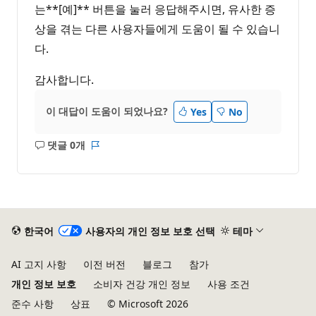
는**[예]** 버튼을 눌러 응답해주시면, 유사한 증
상을 겪는 다른 사용자들에게 도움이 될 수 있습니
다.
감사합니다.
이 대답이 도움이 되었나요?
Yes
No
댓글 0개
설
보
명
고
없
서
음
한국어
사용자의 개인 정보 보호 선택
테마
AI 고지 사항
이전 버전
블로그
참가
개인 정보 보호
소비자 건강 개인 정보
사용 조건
준수 사항
상표
© Microsoft 2026