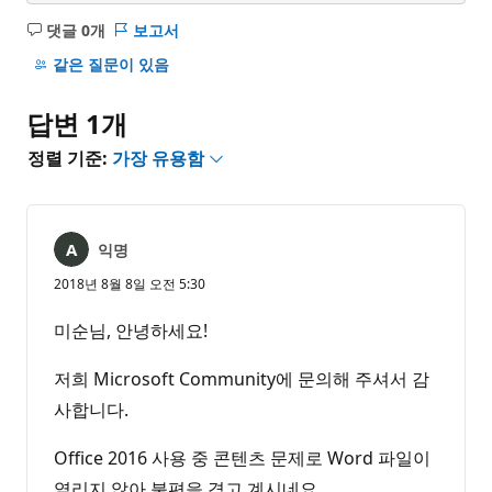
댓글 0개
보고서
설
명
같은 질문이 있음
없
음
답변 1개
정렬 기준:
가장 유용함
익명
2018년 8월 8일 오전 5:30
미순님, 안녕하세요!
저희 Microsoft Community에 문의해 주셔서 감
사합니다.
Office 2016 사용 중 콘텐츠 문제로 Word 파일이
열리지 않아 불편을 겪고 계시네요.