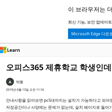
주
이 브라우저는 더
요
콘
최신 기능, 보안 업데이트,
텐
Microsoft Edge 다
츠
로
건
Learn
너
뛰
오피스365 제휴학교 학생인데
기
익명
2019년 6월 13일 오전 11:16
안내사항을 읽어보면 pc5대까지는 설치가 가능하다고 되어있
저장공간이나 사양에는 문제가 없는데, 설치 페이지로 들어가면 