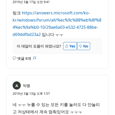
2019년 3월 17일 오전 9:41
링크
https://answers.microsoft.com/ko-
kr/windows/forum/all/%ec%9c%88%eb%8f%8
4%ec%9a%b0-10/29ae6a03-e532-4725-88be-
d69ddfbd23a2
입니다 ㅜㅜ
이 대답이 도움이 되었나요?
Yes
No
댓글 0개
설
보
명
고
없
서
음
익명
2019년 3월 13일 오후 1:57
네 ㅜㅜ 누를 수 있는 모든 키를 눌러도 다 안눌리
고 저상태에서 계속 멈춰있어요 ㅜㅜㅜ