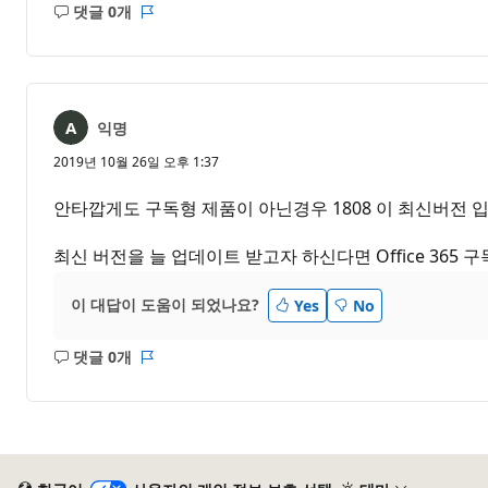
댓글 0개
설
보
명
고
없
서
음
익명
2019년 10월 26일 오후 1:37
안타깝게도 구독형 제품이 아닌경우 1808 이 최신버전 입
최신 버전을 늘 업데이트 받고자 하신다면 Office 365
이 대답이 도움이 되었나요?
Yes
No
댓글 0개
설
보
명
고
없
서
음