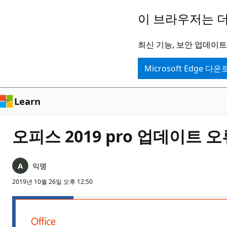
주
이 브라우저는 더
요
콘
최신 기능, 보안 업데이트,
텐
Microsoft Edge 다
츠
로
건
Learn
너
뛰
오피스 2019 pro 업데이트 오
기
익명
2019년 10월 26일 오후 12:50