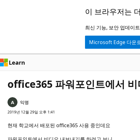
주
이 브라우저는 더
요
콘
최신 기능, 보안 업데이트,
텐
Microsoft Edge 다
츠
로
건
Learn
너
뛰
office365 파워포인트에서
기
익명
2019년 12월 29일 오후 1:41
현재 학교에서 배포된 office365 사용 중인데요
파워포인트에서 비디오 내보내기를 하려고 보니