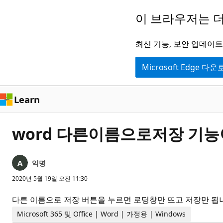
주
이 브라우저는 더
요
콘
최신 기능, 보안 업데이트,
텐
Microsoft Edge 다
츠
로
건
Learn
너
뛰
word 다른이름으로저장 기
기
익명
2020년 5월 19일 오전 11:30
다른 이름으로 저장 버튼을 누르면 로딩창만 뜨고 저장만 됩니
Microsoft 365 및 Office | Word | 가정용 | Windows