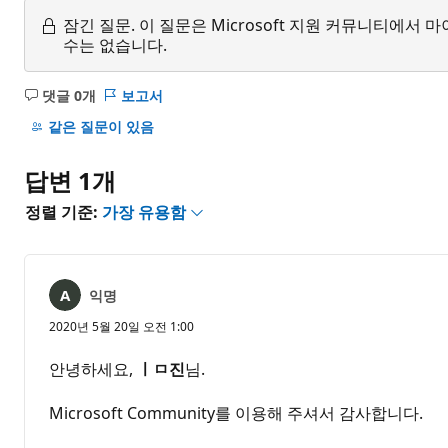
잠긴 질문.
이 질문은 Microsoft 지원 커뮤니티에
수는 없습니다.
댓글 0개
보고서
설
명
같은 질문이 있음
없
음
답변 1개
정렬 기준:
가장 유용함
익명
2020년 5월 20일 오전 1:00
안녕하세요,
ㅣㅁ진
님.
Microsoft Community를 이용해 주셔서 감사합니다.